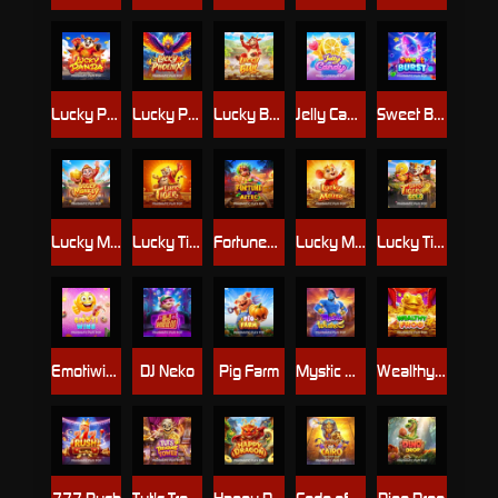
Lucky Panda
Lucky Phoenix
Lucky Bull
Jelly Candy
Sweet Burst
Lucky MonKey
Lucky Tiger
Fortunes of Aztec
Lucky Mouse
Lucky Tiger Gold Ultimate
Emotiwins
DJ Neko
Pig Farm
Mystic Wishes
Wealthy Frog