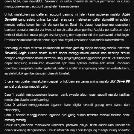
dewa1234, dan dewa888. Sekarang ini untuk menikmati semua permainan ini cukup
menggunakan satu account yang telah kami sediakan.
Untuk melakukan pendaftaran account gaming ini telah kami sediakan melalui
Agen
Dewa99
yang selalu online. Langkah atau cara melakukan daftar dewa99 ini adalah
mengisi setiap kolom formulir dengan benar. Selain itu player juga bisa menggunakan
bantuan operator melalui via live chat untuk daftar akun gaming. Apabila pendaftaran telah
berhasil dilakukan maka player bisa langsung mendapatkan id dan password untuk login.
Pastikan semua data telah benar, agar tidak terjadi kesalahan saat melakukan withdraw.
Sekarang ini telah tersedia kemudahan bermain gaming tanpa blocking melalui alternatif
Dewa99 Login
. Pilihan dalam akses dapat menggunakan mobile dan desktop sesuai
dengan kenyamanan dalam bermain. Bagi player yang menggunakan ponsel versi android
dapat langsung melakukan download apk atau aplikasi melalui link install. Panduan
download sangatlah mudah yaitu hal pertama adalah mengunjungi halaman website kami,
setelah itu klik gambar dengan tulisan link install.
3 cara kemudahan melakukan deposit untuk bermain game online melalui
Slot
Dewa 99
sangat praktis dan mudah yaitu:
Cara 1 adalah menggunakan layanan bank swasta atau negeri seperti melalui fasilitas
mesin atm atau internet banking.
Cara 2 adalah menggunakan layanan bank digital seperti gopay, ovo, dana, dan
shopeepay.
Cara 3 adalah menggunakan layanan qris yang sudah tersedia melalui fasilitas bank
masing-masing.
Untuk kenyamanan melakukan transaksi, pastikan player telah melakukan konfirmasi
nomor rekening dengan benar. Untuk info lebih lanjut bisa langsung menghubungi operator