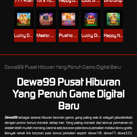
777 Rush
Tut's Treasure Tower
Happy Dragon
Code of Cairo
Dino Drop
Lucky Dog
Master Gems
Plushie Wins
Lucky Dice
Happy Nets
Dewa99 Pusat Hiburan Yang Penuh Game Digital Baru
Dewa99 Pusat Hiburan
Yang Penuh Game Digital
Baru
Dewa99
sebagai sarana hiburan bermain game yang paling asik di wilayah jabodetabek
dengan promo bonus menarik setiap hari. Yang paling menarik dari semua permainan ini
adalah lebih mudah menang, karena ada bocoran pola bonus perkalian melalui demo gratis.
Banyak sekali link bocoran pola bonus perkalian seperti: dewa118, dewa77, dewa333,