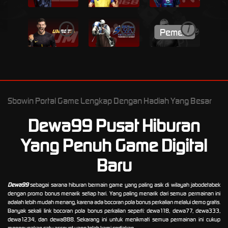
i
i
i
Sbowin Portal Game Lengkap Dengan Hadiah Yang Besar
Dewa99 Pusat Hiburan
Yang Penuh Game Digital
Baru
Dewa99
sebagai sarana hiburan bermain game yang paling asik di wilayah jabodetabek
dengan promo bonus menarik setiap hari. Yang paling menarik dari semua permainan ini
adalah lebih mudah menang, karena ada bocoran pola bonus perkalian melalui demo gratis.
Banyak sekali link bocoran pola bonus perkalian seperti: dewa118, dewa77, dewa333,
dewa1234, dan dewa888. Sekarang ini untuk menikmati semua permainan ini cukup
menggunakan satu account yang telah kami sediakan.