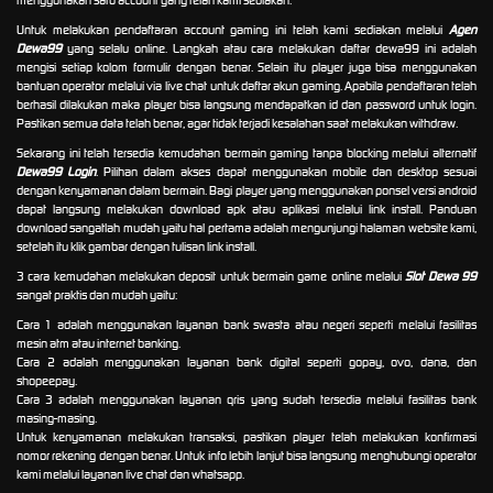
Untuk melakukan pendaftaran account gaming ini telah kami sediakan melalui
Agen
Dewa99
yang selalu online. Langkah atau cara melakukan daftar dewa99 ini adalah
mengisi setiap kolom formulir dengan benar. Selain itu player juga bisa menggunakan
bantuan operator melalui via live chat untuk daftar akun gaming. Apabila pendaftaran telah
berhasil dilakukan maka player bisa langsung mendapatkan id dan password untuk login.
Pastikan semua data telah benar, agar tidak terjadi kesalahan saat melakukan withdraw.
Sekarang ini telah tersedia kemudahan bermain gaming tanpa blocking melalui alternatif
Dewa99 Login
. Pilihan dalam akses dapat menggunakan mobile dan desktop sesuai
dengan kenyamanan dalam bermain. Bagi player yang menggunakan ponsel versi android
dapat langsung melakukan download apk atau aplikasi melalui link install. Panduan
download sangatlah mudah yaitu hal pertama adalah mengunjungi halaman website kami,
setelah itu klik gambar dengan tulisan link install.
3 cara kemudahan melakukan deposit untuk bermain game online melalui
Slot
Dewa 99
sangat praktis dan mudah yaitu:
Cara 1 adalah menggunakan layanan bank swasta atau negeri seperti melalui fasilitas
mesin atm atau internet banking.
Cara 2 adalah menggunakan layanan bank digital seperti gopay, ovo, dana, dan
shopeepay.
Cara 3 adalah menggunakan layanan qris yang sudah tersedia melalui fasilitas bank
masing-masing.
Untuk kenyamanan melakukan transaksi, pastikan player telah melakukan konfirmasi
nomor rekening dengan benar. Untuk info lebih lanjut bisa langsung menghubungi operator
kami melalui layanan live chat dan whatsapp.