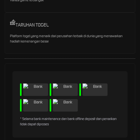
TARUHAN TOGEL
Platform togel yang menarik dari perusahan terbaik di dunia yang menawarkan
hadiah kemenangan besar
* Selama bank maintenance dan bank offline deposit dan penarikan
tidak dapat diproses