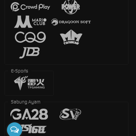
E-Sports
Sabung Ayam