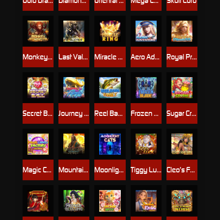
Gold Dragon
Diamond Mask
Oriental Treasures
Mega Cave
Skull Lord
Monkey King
Last Valkyrie
Miracle Ring
Aero Adventure
Royal Princess
Secret Ball
Journey to the Abyss
Reel Bass Family
Frozen Blade
Sugar Crush!
Magic Candy Factory
Mountain Spirit
Moonlight Cats
Tiggy Luck
Cleo’s Fortune