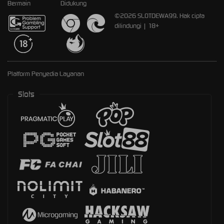
Bermain
Didukung
©2026 SLOTDEWA99. Hak cipta
dilindungi | 18+
Platform Penyedia Layanan
Slots