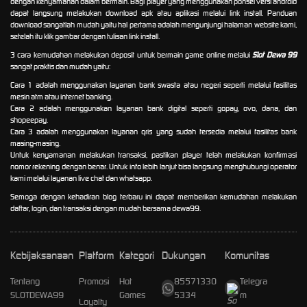
dengan kenyamanan dalam bermain. Bagi player yang menggunakan ponsel versi android
dapat langsung melakukan download apk atau aplikasi melalui link install. Panduan
download sangatlah mudah yaitu hal pertama adalah mengunjungi halaman website kami,
setelah itu klik gambar dengan tulisan link install.
3 cara kemudahan melakukan deposit untuk bermain game online melalui
Slot
Dewa 99
sangat praktis dan mudah yaitu:
Cara 1 adalah menggunakan layanan bank swasta atau negeri seperti melalui fasilitas
mesin atm atau internet banking.
Cara 2 adalah menggunakan layanan bank digital seperti gopay, ovo, dana, dan
shopeepay.
Cara 3 adalah menggunakan layanan qris yang sudah tersedia melalui fasilitas bank
masing-masing.
Untuk kenyamanan melakukan transaksi, pastikan player telah melakukan konfirmasi
nomor rekening dengan benar. Untuk info lebih lanjut bisa langsung menghubungi operator
kami melalui layanan live chat dan whatsapp.
Semoga dengan kehadiran blog terbaru ini dapat memberikan kemudahan melakukan
daftar, login, dan transaksi dengan mudah bersama dewa99.
Kebijaksanaan
Platform
Kategori
Dukungan
Komunitas
Tentang
Promosi
Hot
85571330
Telegra
SLOTDEWA99
Games
5334
m
Loyalty