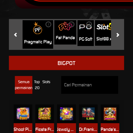
i
i
i
i
i
Facha
Fat Panda
Slot88 x PP
PG Soft
Pragmatic Play
BIGPOT
Semua
Top
Slots
permainan
20
Shoot Piggy
Fiesta Frenzy
Jewely Spin
Dr.Franken’s Lab
Panda’s Jackpot