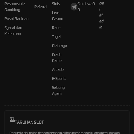
Responsible
Slots
Slotdewa9
Referral
Gambling
9
Live
Pusat Bantuan
Casino
Syarat dan
Race
Ketentuan
Togel
Olahraga
Crash
Game
Arcade
E-Sports
Sabung
Ayam
TARUHAN SLOT
Penyedia slot online dengan beragam pilihan game menarik yang memudahkan