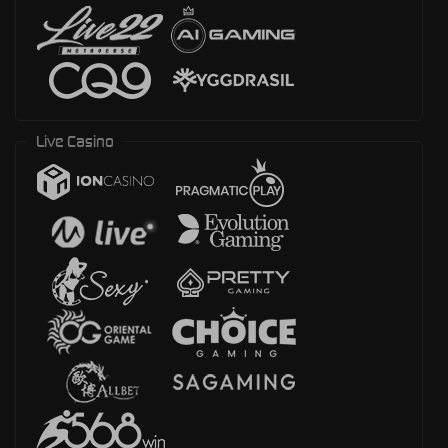
Live Casino