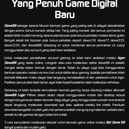
Yang Penuh Game Digital
Baru
Dewa99
sebagai sarana hiburan bermain game yang paling asik di wilayah jabodetabek
dengan promo bonus menarik setiap hari. Yang paling menarik dari semua permainan ini
adalah lebih mudah menang, karena ada bocoran pola bonus perkalian melalui demo gratis.
Banyak sekali link bocoran pola bonus perkalian seperti: dewa118, dewa77, dewa333,
dewa1234, dan dewa888. Sekarang ini untuk menikmati semua permainan ini cukup
menggunakan satu account yang telah kami sediakan.
Untuk melakukan pendaftaran account gaming ini telah kami sediakan melalui
Agen
Dewa99
yang selalu online. Langkah atau cara melakukan daftar dewa99 ini adalah
mengisi setiap kolom formulir dengan benar. Selain itu player juga bisa menggunakan
bantuan operator melalui via live chat untuk daftar akun gaming. Apabila pendaftaran telah
berhasil dilakukan maka player bisa langsung mendapatkan id dan password untuk login.
Pastikan semua data telah benar, agar tidak terjadi kesalahan saat melakukan withdraw.
Sekarang ini telah tersedia kemudahan bermain gaming tanpa blocking melalui alternatif
Dewa99 Login
. Pilihan dalam akses dapat menggunakan mobile dan desktop sesuai
dengan kenyamanan dalam bermain. Bagi player yang menggunakan ponsel versi android
dapat langsung melakukan download apk atau aplikasi melalui link install. Panduan
download sangatlah mudah yaitu hal pertama adalah mengunjungi halaman website kami,
setelah itu klik gambar dengan tulisan link install.
3 cara kemudahan melakukan deposit untuk bermain game online melalui
Slot
Dewa 99
sangat praktis dan mudah yaitu: