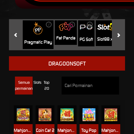
i
i
i
i
i
Facha
Fat Panda
Slot88 x PP
PG Soft
Pragmatic Play
DRAGOONSOFT
Semua
Slots
Top
permainan
20
Mahjong Win
Coin Cat 2
Mahjong Win 2
Toy Pop
Mahjong Win 3