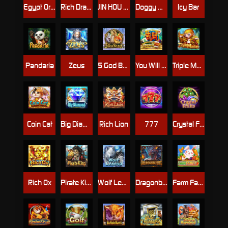
Egypt Oracle
Rich Dragon
JIN HOU YE
Doggy Wealth
Icy Bar
Pandaria
Zeus
5 God Beast
You Will Win
Triple Monkey
Coin Cat
Big Diamond
Rich Lion
777
Crystal Fruits
Rich Ox
Pirate King
Wolf Legend
Dragonburst
Farm Family