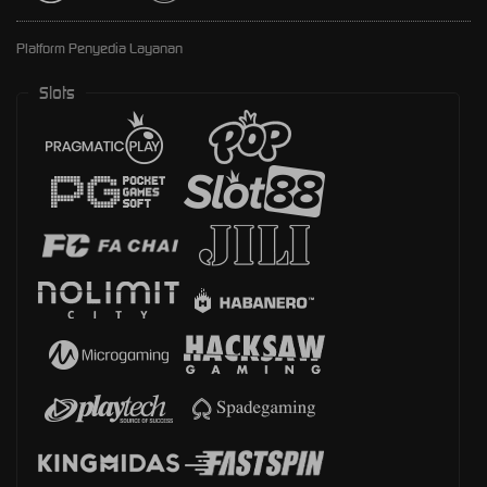
Platform Penyedia Layanan
Slots