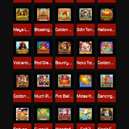
Maya Legacy
Blessing Temple
Golden Qilin
Odin Territory
Halloween Win
Volcanic Legend
Red Dragon’s Treasure
Bounty Clash
Neko Treasures
Golden Snake
Golden Duel
Much Richer
Fire Ball Blaze Phoenix
Midas Hand
Dancing Samba