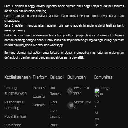
Cara 1 adalah menggunakan layanan bank swasta atau negeri seperti melalui fasilitas
mesin atm atau internet banking.
Cara 2 adalah menggunakan layanan bank digital seperti gopay, ovo, dana, dan
shopeepay.
Cara 3 adalah menggunakan layanan qris yang sudah tersedia melalui fasilitas bank
masing-masing.
Untuk kenyamanan melakukan transaksi, pastikan player telah melakukan konfirmasi
nomor rekening dengan benar. Untuk info lebih lanjut bisa langsung menghubungi operator
kami melalui layanan live chat dan whatsapp.
Semoga dengan kehadiran blog terbaru ini dapat memberikan kemudahan melakukan
daftar, login, dan transaksi dengan mudah bersama dewa99.
Kebijaksanaan
Platform
Kategori
Dukungan
Komunitas
Tentang
Promosi
Hot
85571330
Telegra
SLOTDEWA99
Games
5334
m
Loyalty
Responsible
Slots
Slotdewa9
Referral
Gambling
9
Live
Pusat Bantuan
Casino
Syarat dan
Race