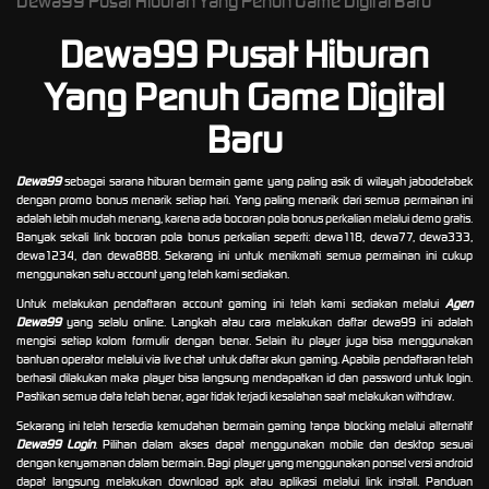
Dewa99 Pusat Hiburan Yang Penuh Game Digital Baru
Dewa99 Pusat Hiburan
Yang Penuh Game Digital
Baru
Dewa99
sebagai sarana hiburan bermain game yang paling asik di wilayah jabodetabek
dengan promo bonus menarik setiap hari. Yang paling menarik dari semua permainan ini
adalah lebih mudah menang, karena ada bocoran pola bonus perkalian melalui demo gratis.
Banyak sekali link bocoran pola bonus perkalian seperti: dewa118, dewa77, dewa333,
dewa1234, dan dewa888. Sekarang ini untuk menikmati semua permainan ini cukup
menggunakan satu account yang telah kami sediakan.
Untuk melakukan pendaftaran account gaming ini telah kami sediakan melalui
Agen
Dewa99
yang selalu online. Langkah atau cara melakukan daftar dewa99 ini adalah
mengisi setiap kolom formulir dengan benar. Selain itu player juga bisa menggunakan
bantuan operator melalui via live chat untuk daftar akun gaming. Apabila pendaftaran telah
berhasil dilakukan maka player bisa langsung mendapatkan id dan password untuk login.
Pastikan semua data telah benar, agar tidak terjadi kesalahan saat melakukan withdraw.
Sekarang ini telah tersedia kemudahan bermain gaming tanpa blocking melalui alternatif
Dewa99 Login
. Pilihan dalam akses dapat menggunakan mobile dan desktop sesuai
dengan kenyamanan dalam bermain. Bagi player yang menggunakan ponsel versi android
dapat langsung melakukan download apk atau aplikasi melalui link install. Panduan