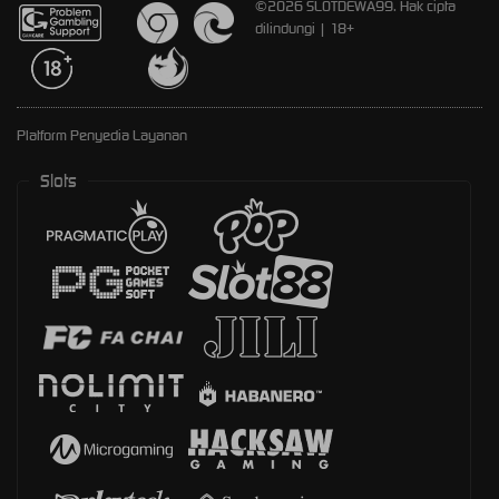
©2026 SLOTDEWA99. Hak cipta
dilindungi | 18+
Platform Penyedia Layanan
Slots