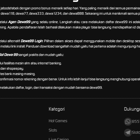
h jabodetabek dengan promo bonus menarik setiap hari. Yang paling menarik dari semua permaina
eperti: dewa118, dewa77, dewa333, dewa1234, dan dewa888. Sekarang ini untuk menikmati semua 
elalui
Agen Dewa99
yang selalu online. Langkah atau cara melakukan daftar dewa99 ini adalah
ing. Apabila pendaftaran telah berhasil dilakukan maka player bisa langsung mendapatkan id dan 
lui alternatif
Dewa99 Login
. Pilihan dalam akses dapat menggunakan mobile dan desktop s
elalui link install. Panduan download sangatlah mudah yaitu hal pertama adalah mengunjungi halama
lot
Dewa 99
sangat praktis dan mudah yaitu:
 fasilitas mesin atm atau internet banking.
, dan shopeepay.
itas bank masing-masing.
nfirmasi nomor rekening dengan benar. Untuk info lebih lanjut bisa langsung menghubungi operat
elakukan daftar, login, dan transaksi dengan mudah bersama dewa99.
Kategori
Dukung
Hot Games
855
Slots
Slot
Live Casino