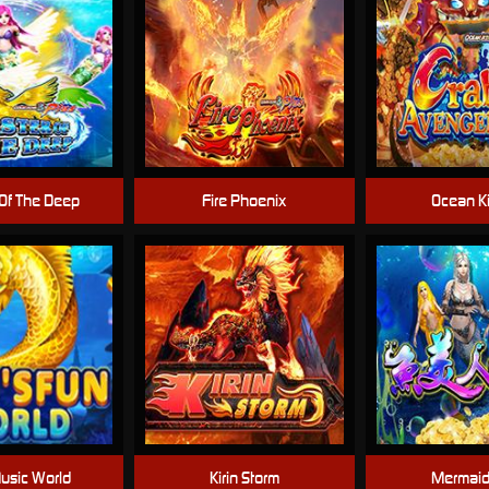
Of The Deep
Fire Phoenix
Ocean K
usic World
Kirin Storm
Mermaid