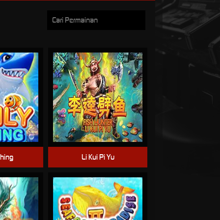
shing
Li Kui Pi Yu