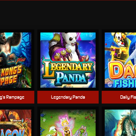
ng’s Rampage
Legendary Panda
Daily Fi