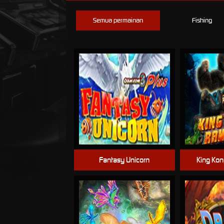
Semua permainan
Fishing
Fantasy Unicorn
King Ko