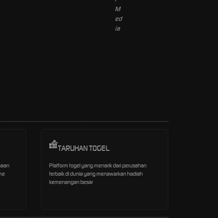
TARUHAN TOGEL
haan
Platform togel yang menarik dari perusahan
ame
terbaik di dunia yang menawarkan hadiah
kemenangan besar