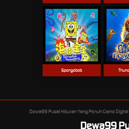
Spongebob
Thund
Dewa99 Pusat Hiburan Yang Penuh Game Digital
Dewa99 Pus