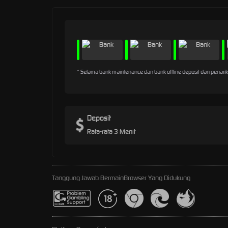
* Selama bank maintenance dan bank offline deposit dan penarik
Deposit
Rata-rata 3 Menit
Tanggung Jawab Bermain
Browser Yang Didukung