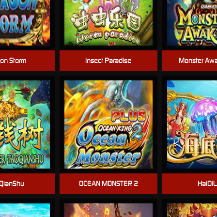
on Storm
Insect Paradise
Monster Awa
QianShu
OCEAN MONSTER 2
HaiDi