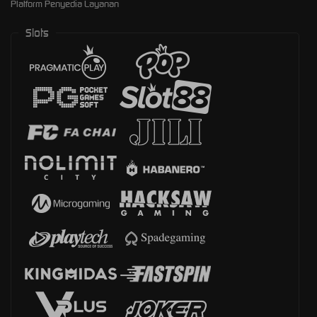
Platform Penyedia Layanan
Slots