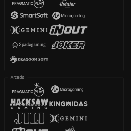
Arcade