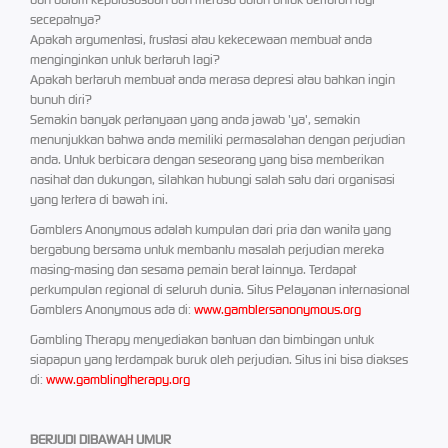
secepatnya?
Apakah argumentasi, frustasi atau kekecewaan membuat anda
menginginkan untuk bertaruh lagi?
Apakah bertaruh membuat anda merasa depresi atau bahkan ingin
bunuh diri?
Semakin banyak pertanyaan yang anda jawab 'ya', semakin
menunjukkan bahwa anda memiliki permasalahan dengan perjudian
anda. Untuk berbicara dengan seseorang yang bisa memberikan
nasihat dan dukungan, silahkan hubungi salah satu dari organisasi
yang tertera di bawah ini.
Gamblers Anonymous adalah kumpulan dari pria dan wanita yang
bergabung bersama untuk membantu masalah perjudian mereka
masing-masing dan sesama pemain berat lainnya. Terdapat
perkumpulan regional di seluruh dunia. Situs Pelayanan internasional
Gamblers Anonymous ada di:
www.gamblersanonymous.org
Gambling Therapy menyediakan bantuan dan bimbingan untuk
siapapun yang terdampak buruk oleh perjudian. Situs ini bisa diakses
di:
www.gamblingtherapy.org
BERJUDI DIBAWAH UMUR