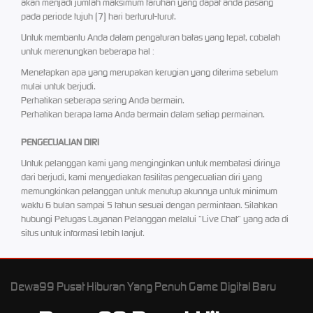
akan menjadi jumlah maksimum taruhan yang dapat anda pasang
pada periode tujuh (7) hari berturut-turut.
Untuk membantu Anda dalam pengaturan batas yang tepat, cobalah
untuk merenungkan beberapa hal :
Menetapkan apa yang merupakan kerugian yang diterima sebelum
mulai untuk berjudi.
Perhatikan seberapa sering Anda bermain.
Perhatikan berapa lama Anda bermain dalam setiap permainan.
PENGECUALIAN DIRI
Untuk pelanggan kami yang menginginkan untuk membatasi dirinya
dari berjudi, kami menyediakan fasilitas pengecualian diri yang
memungkinkan pelanggan untuk menutup akunnya untuk minimum
waktu 6 bulan sampai 5 tahun sesuai dengan permintaan. Silahkan
hubungi Petugas Layanan Pelanggan melalui “Live Chat” yang ada di
situs untuk informasi lebih lanjut.
Dewa99 Pusat Hiburan Yang Penuh Game Digital Baru