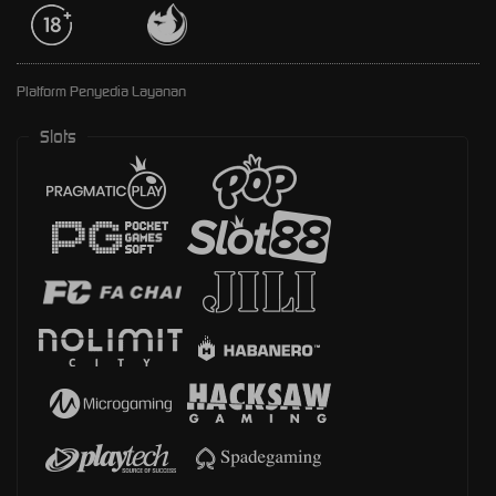
Platform Penyedia Layanan
Slots