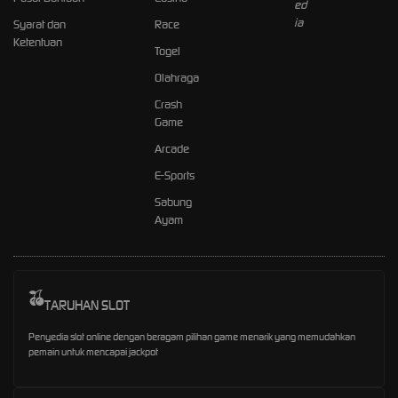
Syarat dan
Race
Ketentuan
Togel
Olahraga
Crash
Game
Arcade
E-Sports
Sabung
Ayam
TARUHAN SLOT
Penyedia slot online dengan beragam pilihan game menarik yang memudahkan
pemain untuk mencapai jackpot